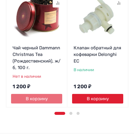
Чай черный Dammann
Клапан обратный для
Christmas Tea
кофеварки Delonghi
(Рождественский), ж/
EC
б, 100 г.
В наличии
Нет в наличии
1 200
₽
1 200
₽
В корзину
В корзину