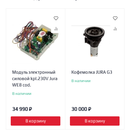
Модуль электронный
Кофемолка JURA G3
силовой kpl.230V Jura
В наличии
WE8 cod.
В наличии
34 990
₽
30 000
₽
В корзину
В корзину