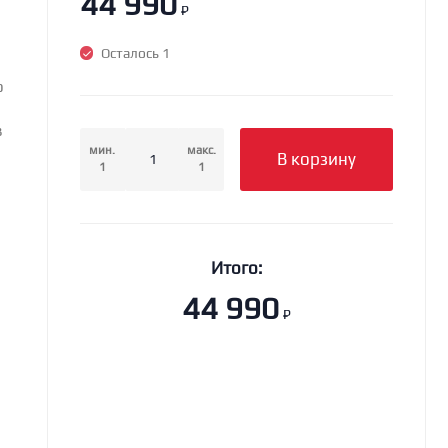
44 990
₽
Осталось 1
о
в
мин.
макс.
В корзину
1
1
Итого:
44 990
₽