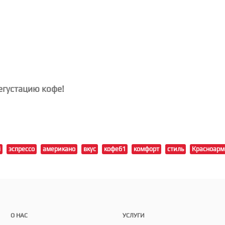
густацию кофе!
i
эспрессо
американо
вкус
кофе61
комфорт
стиль
Красноарм
О НАС
УСЛУГИ