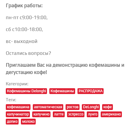
График работы:
пн-пт с9:00-19:00,
сб с10:00-18:00,
вс- выходной
Остались вопросы?
Приглашаем Вас на демонстрацию кофемашины и
дегустацию кофе!
Категории:
Кофемашины Delonghi
Кофемашины
РАСПРОДАЖА
Теги:
кофемашина
автоматическая
ростов
DeLonghi
кофе
капучинатор
капучино
латте
эспрессо
лунго
американо
допио
молоко