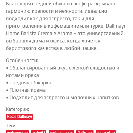
Благодаря средней обжарке кофе раскрывает
гармонию крепости и нежности, идеально
подходит как для эспрессо, так и для
приготовления в кофемашине или турке. Dallmayr
Home Barista Crema e Aroma – это универсальный
выбор для дома и офиса, когда хочется
баристового качества в любой чашке.
Особенности:
• Сбалансированный вкус с легкой сладостью и
нотами ореха
• Средняя обжарка
• Плотная крема
• Подходит для эспрессо и молочных напитков
Категории:
Кофе Dallmayr
Теги:
коферостов
кофе61
кофевзернах
Dallmayr
далмайер