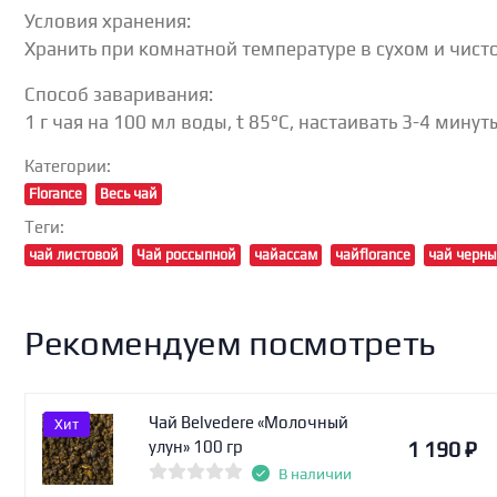
Условия хранения:
Хранить при комнатной температуре в сухом и чист
Способ заваривания:
1 г чая на 100 мл воды, t 85°С, настаивать 3-4 минут
Категории:
Florance
Весь чай
Теги:
чай листовой
Чай россыпной
чайассам
чайflorance
чай черн
Рекомендуем посмотреть
Чай Belvedere «Молочный
Хит
1 190
₽
улун» 100 гр
В наличии