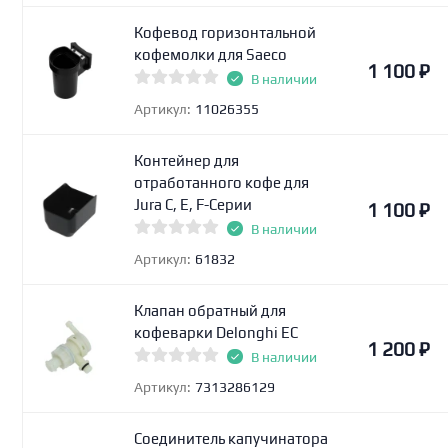
Кофевод горизонтальной
кофемолки для Saeco
1 100
₽
В наличии
Артикул:
11026355
Контейнер для
отработанного кофе для
Jura C, E, F-Серии
1 100
₽
В наличии
Артикул:
61832
Клапан обратный для
кофеварки Delonghi EC
1 200
₽
В наличии
Артикул:
7313286129
Соединитель капучинатора