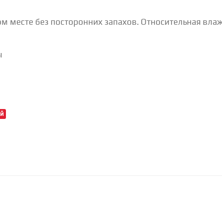
ом месте без посторонних запахов. Относительная вла
ы
ый