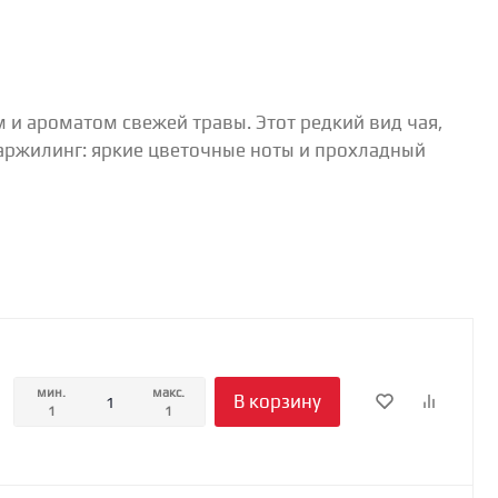
 и ароматом свежей травы. Этот редкий вид чая,
даржилинг: яркие цветочные ноты и прохладный
мин.
макс.
В корзину
1
1