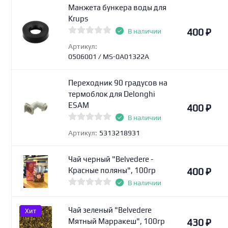
Манжета бункера воды для
Krups
400
₽
В наличии
Артикул:
0506001 / MS-0A01322A
Переходник 90 градусов на
термоблок для Delonghi
ESAM
400
₽
В наличии
Артикул:
5313218931
Чай черный "Belvedere -
400
₽
Красные поляны", 100гр
В наличии
Чай зеленый "Belvedere
Хит
430
₽
Мятный Марракеш", 100гр