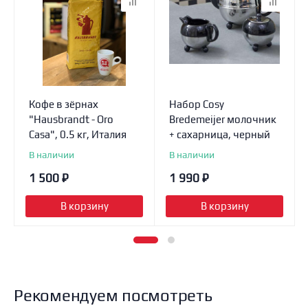
Кофе в зёрнах
Набор Cosy
"Hausbrandt - Oro
Bredemeijer молочник
Casa", 0.5 кг, Италия
+ сахарница, черный
В наличии
В наличии
1 500
₽
1 990
₽
В корзину
В корзину
Рекомендуем посмотреть