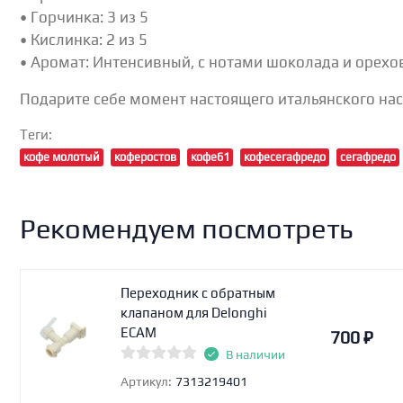
• Горчинка: 3 из 5
• Кислинка: 2 из 5
• Аромат: Интенсивный, с нотами шоколада и орехо
Подарите себе момент настоящего итальянского нас
Теги:
кофе молотый
коферостов
кофе61
кофесегафредо
сегафредо
Рекомендуем посмотреть
Переходник с обратным
клапаном для Delonghi
ECAM
700
₽
В наличии
Артикул:
7313219401