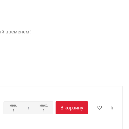
ный временем!
мин.
макс.
В корзину
1
1