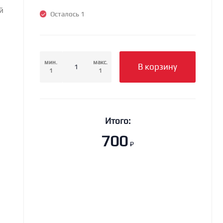
й
Осталось 1
мин.
макс.
В корзину
1
1
Итого:
700
₽