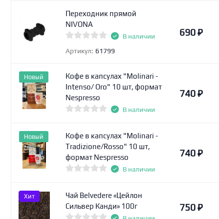
Переходник прямой
NIVONA
690
₽
В наличии
Артикул:
61799
Кофе в капсулах "Molinari -
Новый
Intenso/ Oro" 10 шт, формат
740
₽
Nespresso
В наличии
Кофе в капсулах "Molinari -
Новый
Tradizione/Rosso" 10 шт,
740
₽
формат Nespresso
В наличии
Чай Belvedere «Цейлон
Хит
750
₽
Сильвер Канди» 100г
В наличии